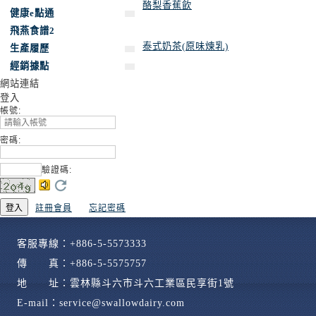
酪梨香蕉飲
健康e點通
飛燕食譜2
泰式奶茶(原味煉乳)
生產履歷
經銷據點
網站連結
登入
帳號:
密碼:
驗證碼
:
註冊會員
忘記密碼
客服專線：+886-5-5573333
傳 真：+886-5-5575757
地 址：雲林縣斗六市斗六工業區民享街1號
E-mail：service@swallowdairy.com