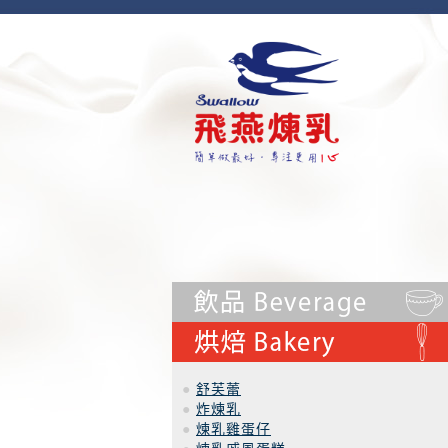
●
舒芙蕾
●
炸煉乳
●
煉乳雞蛋仔