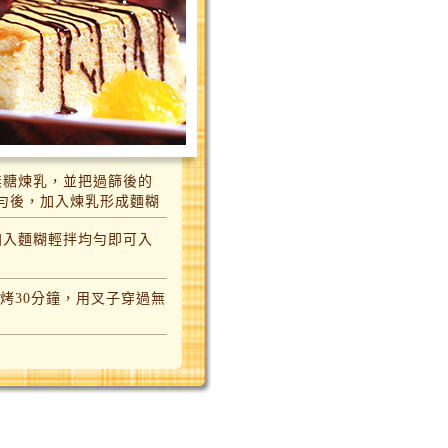
無糖煉乳，並把過篩後的
勻後，加入煉乳形成麵糊
加入麵糊輕拌均勻即可入
烘烤30分鐘，用叉子穿過無