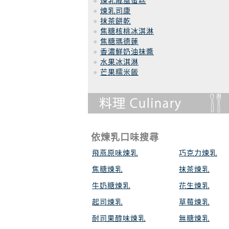
●
煉乳戚風蛋糕
●
煉乳司康
●
抹茶餅乾
●
焦糖核桃冰淇淋
●
焦糖瑪德蓮
●
香濃鮮奶油抹醬
●
水果冰淇淋
●
芒果糯米飯
依煉乳口味搜尋
飛燕原味煉乳
巧克力煉乳
焦糖煉乳
抹茶煉乳
牛奶糖煉乳
花生煉乳
起司煉乳
草莓煉乳
耐司果醇味煉乳
無糖煉乳