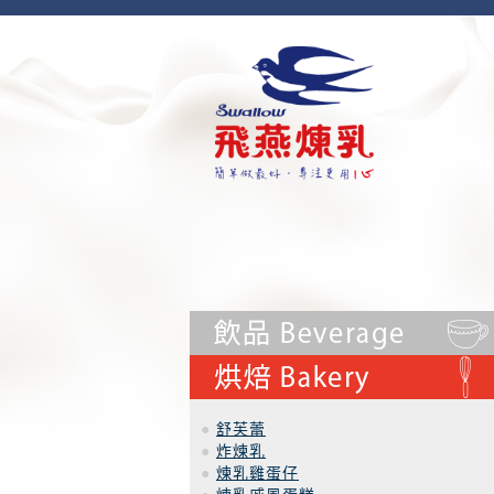
●
舒芙蕾
●
炸煉乳
●
煉乳雞蛋仔