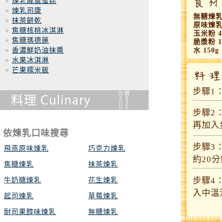
●
煉乳戚風蛋糕
●
煉乳司康
無糖煉乳 
●
抹茶餅乾
原味煉乳 
●
焦糖核桃冰淇淋
玉米粉 4
●
焦糖瑪德蓮
脆漿粉 1
●
香濃鮮奶油抹醬
水 150g
●
水果冰淇淋
●
芒果糯米飯
步驟1
步驟2
再加入
依煉乳口味搜尋
步驟3
飛燕原味煉乳
巧克力煉乳
約20
焦糖煉乳
抹茶煉乳
步驟4
牛奶糖煉乳
花生煉乳
入中溫
起司煉乳
草莓煉乳
耐司果醇味煉乳
無糖煉乳