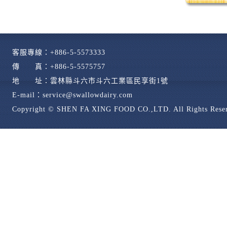
客服專線：+886-5-5573333
傳 真：+886-5-5575757
地 址：雲林縣斗六市斗六工業區民享街1號
E-mail：service@swallowdairy.com
Copyright © SHEN FA XING FOOD CO.,LTD. All Rights Rese